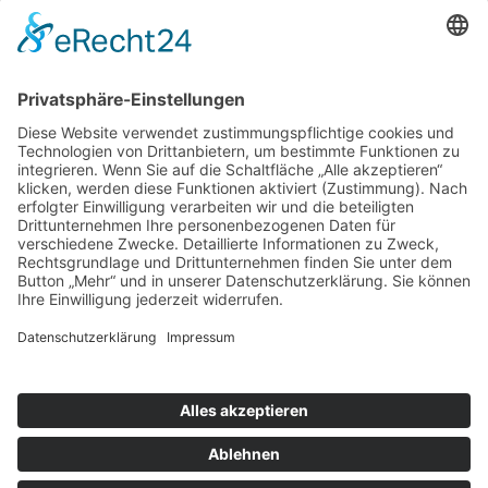
Categories:
CI Entwichlung
Foto
Webdesign
Skills:
CI
CSS
HTML
Wordpress
Project Url:
View Project