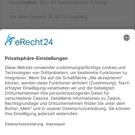
decent
radical
- Büro für Kommunikation & Design
Am Alten Gaswerk 20, 86156 Augsburg
Mail:
roman@decent-radical.de
Tel:
0821 – 45 56 05 54
Datenschutz *
Ich stimme zu, dass meine Angaben aus dem
Kontaktformular zur Beantwortung meiner Anfrage
erhoben und verarbeitet werden. Die Daten werden nach
abgeschlossener Bearbeitung Ihrer Anfrage gelöscht.
Hinweis:
Sie können Ihre Einwilligung jederzeit für die Zukunft per
E-Mail an
roman@decent-radical.de
widerrufen.
Detaillierte Informationen zum Umgang mit Nutzerdaten
finden Sie in der
Datenschutzerklärung
.